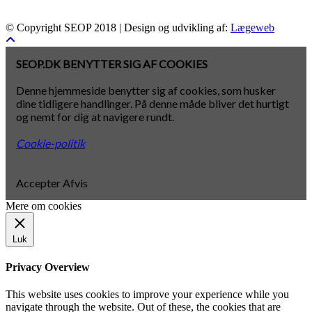
© Copyright SEOP 2018 | Design og udvikling af:
Lægeweb
SEOP.DK BENYTTER SIG AF COOKIES
Denne hjemmeside benytter sig af cookies, som husker
dine tidligere handlinger. På denne måde bliver det hurtigt
og nemt for dig at navigere rundt.
Cookie-politik
Accepter
Afvis
Mere om cookies
Luk
Privacy Overview
This website uses cookies to improve your experience while you
navigate through the website. Out of these, the cookies that are