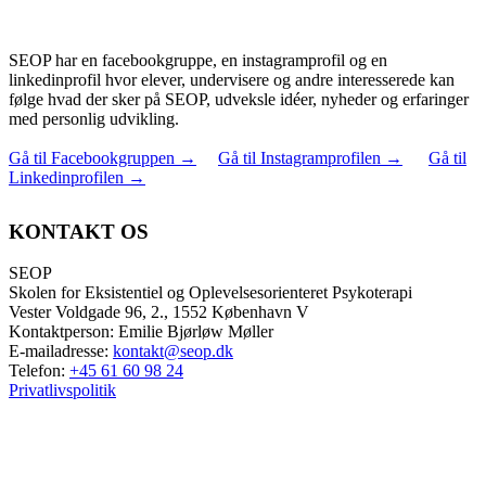
SEOP har en facebookgruppe, en instagramprofil og en
linkedinprofil hvor elever, undervisere og andre interesserede kan
følge hvad der sker på SEOP, udveksle idéer, nyheder og erfaringer
med personlig udvikling.
Gå til Facebookgruppen
→
Gå til Instagramprofilen
→
Gå til
Linkedinprofilen
→
KONTAKT OS
SEOP
Skolen for Eksistentiel og Oplevelsesorienteret Psykoterapi
Vester Voldgade 96, 2., 1552 København V
Kontaktperson: Emilie Bjørløw Møller
E-mailadresse:
kontakt@seop.dk
Telefon:
+45 61 60 98 24
Privatlivspolitik