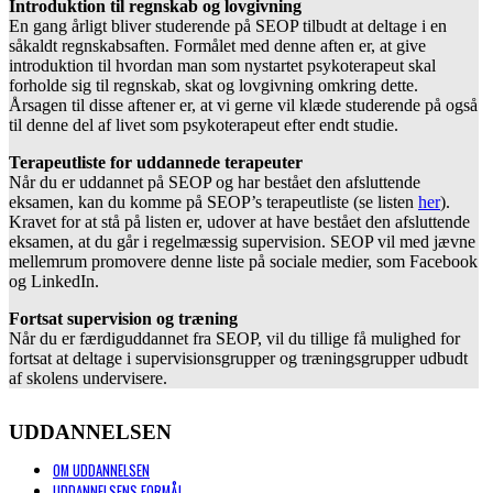
Introduktion til regnskab og lovgivning
En gang årligt bliver studerende på SEOP tilbudt at deltage i en
såkaldt regnskabsaften. Formålet med denne aften er, at give
introduktion til hvordan man som nystartet psykoterapeut skal
forholde sig til regnskab, skat og lovgivning omkring dette.
Årsagen til disse aftener er, at vi gerne vil klæde studerende på også
til denne del af livet som psykoterapeut efter endt studie.
Terapeutliste for uddannede terapeuter
Når du er uddannet på SEOP og har bestået den afsluttende
eksamen, kan du komme på SEOP’s terapeutliste (se listen
her
).
Kravet for at stå på listen er, udover at have bestået den afsluttende
eksamen, at du går i regelmæssig supervision. SEOP vil med jævne
mellemrum promovere denne liste på sociale medier, som Facebook
og LinkedIn.
Fortsat supervision og træning
Når du er færdiguddannet fra SEOP, vil du tillige få mulighed for
fortsat at deltage i supervisionsgrupper og træningsgrupper udbudt
af skolens undervisere.
UDDANNELSEN
OM UDDANNELSEN
UDDANNELSENS FORMÅL