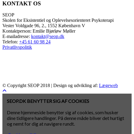
KONTAKT OS
SEOP
Skolen for Eksistentiel og Oplevelsesorienteret Psykoterapi
Vester Voldgade 96, 2., 1552 København V
Kontaktperson: Emilie Bjørløw Møller
E-mailadresse:
kontakt@seop.dk
Telefon:
+45 61 60 98 24
Privatlivspolitik
© Copyright SEOP 2018 | Design og udvikling af:
Lægeweb
SEOP.DK BENYTTER SIG AF COOKIES
Denne hjemmeside benytter sig af cookies, som husker
dine tidligere handlinger. På denne måde bliver det hurtigt
og nemt for dig at navigere rundt.