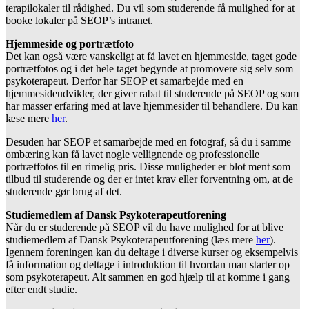
terapilokaler til rådighed. Du vil som studerende få mulighed for at
booke lokaler på SEOP’s intranet.
Hjemmeside og portrætfoto
Det kan også være vanskeligt at få lavet en hjemmeside, taget gode
portrætfotos og i det hele taget begynde at promovere sig selv som
psykoterapeut. Derfor har SEOP et samarbejde med en
hjemmesideudvikler, der giver rabat til studerende på SEOP og som
har masser erfaring med at lave hjemmesider til behandlere. Du kan
læse mere
her
.
Desuden har SEOP et samarbejde med en fotograf, så du i samme
ombæring kan få lavet nogle vellignende og professionelle
portrætfotos til en rimelig pris. Disse muligheder er blot ment som
tilbud til studerende og der er intet krav eller forventning om, at de
studerende gør brug af det.
Studiemedlem af Dansk Psykoterapeutforening
Når du er studerende på SEOP vil du have mulighed for at blive
studiemedlem af Dansk Psykoterapeutforening (læs mere
her
).
Igennem foreningen kan du deltage i diverse kurser og eksempelvis
få information og deltage i introduktion til hvordan man starter op
som psykoterapeut. Alt sammen en god hjælp til at komme i gang
efter endt studie.