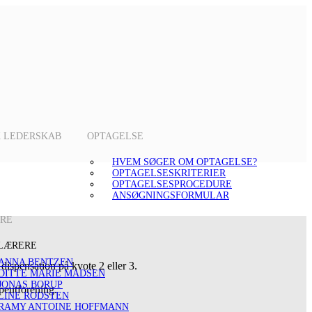
K LEDERSKAB
OPTAGELSE
HVEM SØGER OM OPTAGELSE?
OPTAGELSESKRITERIER
OPTAGELSESPROCEDURE
ANSØGNINGSFORMULAR
ERE
LÆRERE
ANNA BENTZEN
dispensation på kvote 2 eller 3.
DITTE MARIE MADSEN
JONAS BORUP
rapeutforening.
LINE RODSTEN
RAMY ANTOINE HOFFMANN