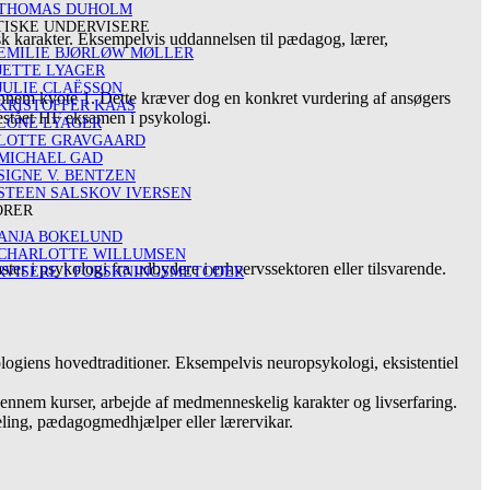
THOMAS DUHOLM
ISKE UNDERVISERE
k karakter. Eksempelvis uddannelsen til pædagog, lærer,
EMILIE BJØRLØW MØLLER
JETTE LYAGER
JULIE CLAËSSON
ennem kvote 1. Dette kræver dog en konkret vurdering af ansøgers
KRISTOFFER KAAS
stået HF eksamen i psykologi.
LONE LYAGER
LOTTE GRAVGAARD
MICHAEL GAD
SIGNE V. BENTZEN
STEEN SALSKOV IVERSEN
ORER
ANJA BOKELUND
CHARLOTTE WILLUMSEN
r i psykologi fra udbydere i erhvervssektoren eller tilsvarende.
VISERE I FORSKNINGSMETODER
giens hovedtraditioner. Eksempelvis neuropsykologi, eksistentiel
nem kurser, arbejde af medmenneskelig karakter og livserfaring.
ling, pædagogmedhjælper eller lærervikar.