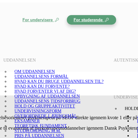
For undervisere
For studerende
UDDANNELSEN
AUTENTIS
OM UDDANNELSEN
UDDANNELSENS FORMÅL
HVAD KAN DU BRUGE UDDANNELSEN TIL?
HVAD KAN DU FORVENTE?
HVAD FORVENTER VI AF DIG?
OPBYGNING AF UDDANNELSEN
UNDERVIS
UDDANNELSENS TIDSFORBRUG
HOLD OG GRUPPEAKTIVITET
HOLD
UNDERVISNINGSFORM
OVERORDNEDE LÆRINGSMÅL
lsesorienteret psykoterapeut på SEOP direkte igennem kvote 1 eller på 
EKSAMINER
TEORETISK FUNDAMENT
ene til evaluering af psykoterapeutuddannelser igennem Dansk Psykote
STUDIEORDNING M.M.
PRIS PÅ UDDANNELSEN