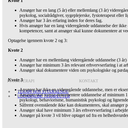
Kvote 1
Ansøger har en lang (5 år) eller mellemlang (3 år) videreg
psykolog, socialrådgiver, sygeplejerske, fysioterapeut eller l
Ansøger har 3 års erfaring inden for deres fag.
Hvis ansøger har en lang videregående uddannelse der ikke 
kompetencer, samt at ansøger skal kunne dokumentere at v
Optagelse igennem kvote 2 og 3:
Kvote 2
Ansøger har en mellemlang videregående uddannelse (3 år) d
Ansøger har minimum 3 års relevant erhvervserfaring i at a
Ansøger skal dokumentere viden om psykologiske og pædagogi
Kvote 3
PSYKOTERAPI
KONTAKT
Ansøger har ikke en videregående uddannelse, men er eksempe
TERAPI HOS STUDERENDE
Ansøger skal kunne dokumentere uddannelse af minimum 1 år
UDDANNEDE TERAPEUTER
psykologi, behaviorisme, humanistisk psykologi og lignende
Såfremt ovenstående ikke kan dokumenteres, skal ansøger p
Ansøger skal have minimum 3 års erhvervserfaring i arbejd
Ansøger på kvote 3 vil blive optaget ud fra en helhedsvurd