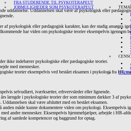
FRA STUDERENDE TIL PSYKOTERAPEUT
JOBMULIGHEDER SOM PSYKOTERAPEUT
TEMAT
ående uddannelse. Uddannelsen skal være af psykologisk eller pædagogis
ignende.
er af psykologisk eller pædagogisk karakter, kan der stadig ansøges ig
edkommende har viden om psykologiske teorier eksempelvis igennem be
CENS
er ikke indebærer psykologiske eller pædagogiske teorier.
rbejde med mennesker.
ske teorier eksempelvis ved bestået eksamen i psykologi fra HF, maste
UNDER
lvis selvudlært, iværksætter, erhvervsleder eller lignende.
s længde i psykologiske teorier der som minimum dækker 3 af psykolo
. Uddannelsen skal være afsluttet med en bestået eksamen.
å anden måde kunne dokumentere viden om psykologi. Eksempelvis igen
e med andre mennesker. Eksempelvis hjemmehjælper, arbejde i HR-afde
ering af samlede kompetencer og baggrund for optag.