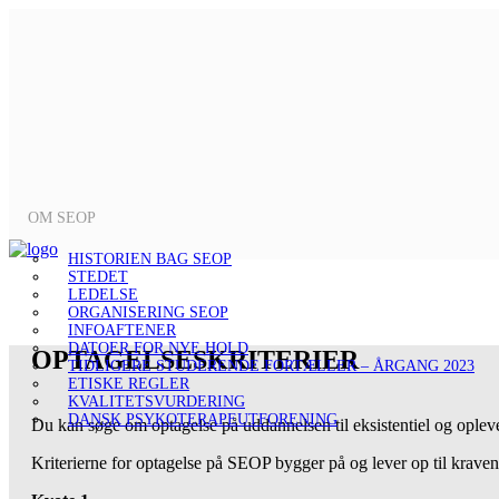
OM SEOP
HISTORIEN BAG SEOP
STEDET
LEDELSE
ORGANISERING SEOP
INFOAFTENER
DATOER FOR NYE HOLD
OPTAGELSESKRITERIER
TIDLIGERE STUDERENDE FORTÆLLER – ÅRGANG 2023
ETISKE REGLER
KVALITETSVURDERING
DANSK PSYKOTERAPEUTFORENING
Du kan søge om optagelse på uddannelsen til eksistentiel og opleve
Kriterierne for optagelse på SEOP bygger på og lever op til krav