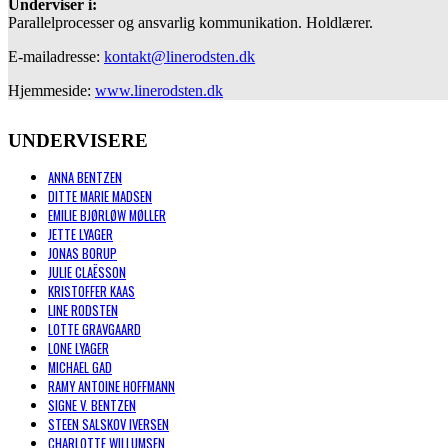
Underviser i:
Parallelprocesser og ansvarlig kommunikation. Holdlærer.
E-mailadresse:
kontakt@linerodsten.dk
Hjemmeside:
www.linerodsten.dk
UNDERVISERE
ANNA BENTZEN
DITTE MARIE MADSEN
EMILIE BJØRLØW MØLLER
JETTE LYAGER
JONAS BORUP
JULIE CLAËSSON
KRISTOFFER KAAS
LINE RODSTEN
LOTTE GRAVGAARD
LONE LYAGER
MICHAEL GAD
RAMY ANTOINE HOFFMANN
SIGNE V. BENTZEN
STEEN SALSKOV IVERSEN
CHARLOTTE WILLUMSEN