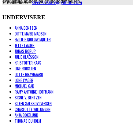
evaluering af hold på grunduddannelsen.
E-mailadresse:
steensalskov@yahoo.com
UNDERVISERE
ANNA BENTZEN
DITTE MARIE MADSEN
EMILIE BJØRLØW MØLLER
JETTE LYAGER
JONAS BORUP
JULIE CLAËSSON
KRISTOFFER KAAS
LINE RODSTEN
LOTTE GRAVGAARD
LONE LYAGER
MICHAEL GAD
RAMY ANTOINE HOFFMANN
SIGNE V. BENTZEN
STEEN SALSKOV IVERSEN
CHARLOTTE WILLUMSEN
ANJA BOKELUND
THOMAS DUHOLM