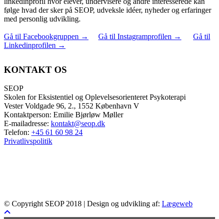
linkedinprofil hvor elever, undervisere og andre interesserede kan
følge hvad der sker på SEOP, udveksle idéer, nyheder og erfaringer
med personlig udvikling.
Gå til Facebookgruppen
→
Gå til Instagramprofilen
→
Gå til
Linkedinprofilen
→
KONTAKT OS
SEOP
Skolen for Eksistentiel og Oplevelsesorienteret Psykoterapi
Vester Voldgade 96, 2., 1552 København V
Kontaktperson: Emilie Bjørløw Møller
E-mailadresse:
kontakt@seop.dk
Telefon:
+45 61 60 98 24
Privatlivspolitik
© Copyright SEOP 2018 | Design og udvikling af:
Lægeweb