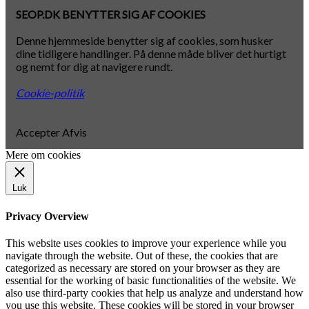
SEOP.DK BENYTTER SIG AF COOKIES
Denne hjemmeside benytter sig af cookies, som husker
dine tidligere handlinger. På denne måde bliver det hurtigt
og nemt for dig at navigere rundt.
Cookie-politik
Accepter
Afvis
Mere om cookies
Luk
Privacy Overview
This website uses cookies to improve your experience while you
navigate through the website. Out of these, the cookies that are
categorized as necessary are stored on your browser as they are
essential for the working of basic functionalities of the website. We
also use third-party cookies that help us analyze and understand how
you use this website. These cookies will be stored in your browser