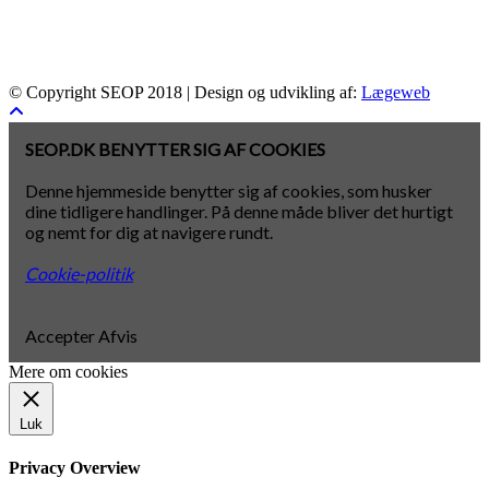
© Copyright SEOP 2018 | Design og udvikling af:
Lægeweb
SEOP.DK BENYTTER SIG AF COOKIES
Denne hjemmeside benytter sig af cookies, som husker
dine tidligere handlinger. På denne måde bliver det hurtigt
og nemt for dig at navigere rundt.
Cookie-politik
Accepter
Afvis
Mere om cookies
Luk
Privacy Overview