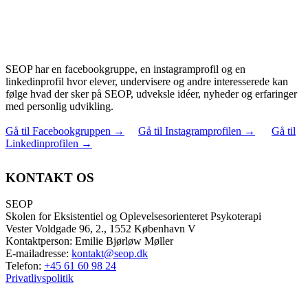
SEOP har en facebookgruppe, en instagramprofil og en
linkedinprofil hvor elever, undervisere og andre interesserede kan
følge hvad der sker på SEOP, udveksle idéer, nyheder og erfaringer
med personlig udvikling.
Gå til Facebookgruppen
→
Gå til Instagramprofilen
→
Gå til
Linkedinprofilen
→
KONTAKT OS
SEOP
Skolen for Eksistentiel og Oplevelsesorienteret Psykoterapi
Vester Voldgade 96, 2., 1552 København V
Kontaktperson: Emilie Bjørløw Møller
E-mailadresse:
kontakt@seop.dk
Telefon:
+45 61 60 98 24
Privatlivspolitik