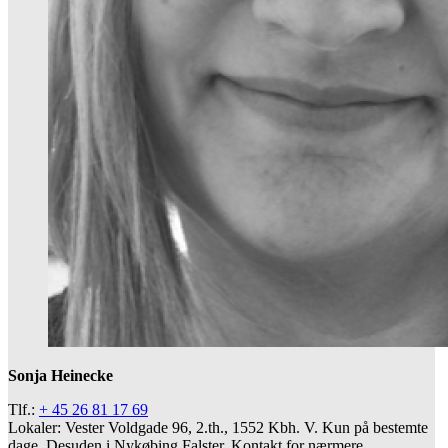
Sonja Heinecke
Tlf.:
+ 45 26 81 17 69
Lokaler: Vester Voldgade 96, 2.th., 1552 Kbh. V. Kun på bestemte
dage. Desuden i Nykøbing Falster. Kontakt for nærmere