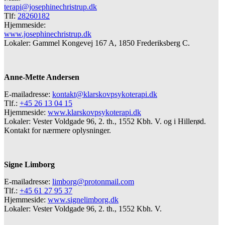
terapi@josephinechristrup.dk
Tlf:
28260182
Hjemmeside:
www.josephinechristrup.dk
Lokaler: Gammel Kongevej 167 A, 1850 Frederiksberg C.
Anne-Mette Andersen
E-mailadresse:
kontakt@klarskovpsykoterapi.dk
Tlf.:
+45 26 13 04 15
Hjemmeside:
www.klarskovpsykoterapi.dk
Lokaler: Vester Voldgade 96, 2. th., 1552 Kbh. V. og i Hillerød.
Kontakt for nærmere oplysninger.
Signe Limborg
E-mailadresse:
limborg@protonmail.com
Tlf.:
+45 61 27 95 37
Hjemmeside:
www.signelimborg.dk
Lokaler: Vester Voldgade 96, 2. th., 1552 Kbh. V.