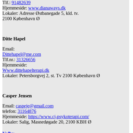
Tlf.:
91482639
Hjemmeside:
www.dianaways.dk
Lokaler: Adresse Østbanegade 5, kld. tv.
2100 København Ø
Ditte Hapel
Email:
Dittehapel@me.com
Tlf.nr.:
31326656
Hjemmeside:
Www.dittehapelterapi.dk
Lokaler: Petersborgvej 2, st. Tv 2100 København Ø
Casper Jensen
Email:
caspeje@gmail.com
telefon:
31164876
Hjemmeside:
https://www.cj-psykoterapi.com/
Lokaler: Salig, Masnedøgade 20, 2100 KBH Ø