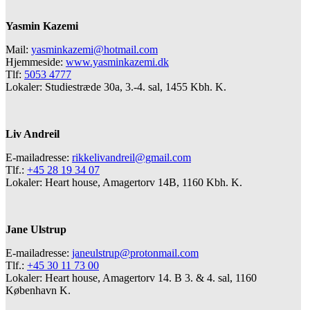
Yasmin Kazemi
Mail:
yasminkazemi@hotmail.com
Hjemmeside:
www.yasminkazemi.dk
Tlf:
5053 4777
Lokaler: Studiestræde 30a, 3.-4. sal, 1455 Kbh. K.
Liv Andreil
E-mailadresse:
rikkelivandreil@gmail.com
Tlf.:
+45 28 19 34 07
Lokaler: Heart house, Amagertorv 14B, 1160 Kbh. K.
Jane Ulstrup
E-mailadresse:
janeulstrup@protonmail.com
Tlf.:
+45 30 11 73 00
Lokaler: Heart house, Amagertorv 14. B 3. & 4. sal, 1160
København K.