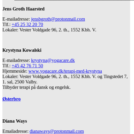
Jens Groth Haarsted
E-mailadresse:
jensbgroth@protonmail.com
Tlf.:
+45 25 32 20 70
Lokaler: Vester Voldgade 96, 2. th., 1552 Kbh. V.
Krystyna Kowalski
E-mailadresse:
krystyna@yogacare.dk
Tlf.:
+45 42 76 71 50
Hjemmeside:
www.yogacare.dk/terapi-med-krystyna
Lokaler: Vester Voldgade 96, 2. th., 1552 Kbh. V. og Tingstedet 7,
1. sal, 2500 Valby.
Tilbyder terapi på dansk og engelsk.
Østerbro
Diana Ways
Emailadresse:
dianaways@protonmail.com