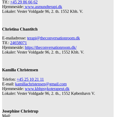
Tlf.:
+45 29 86 66 62
Hjemmeside:
www.asmundterapi.dk
Lokaler: Vester Voldgade 96, 2. th. 1552 Kbh. V.
Christina Chantitch
E-mailadresse:
terapi@theconversationroom.dk
Tlf.:
24658071
Hjemmeside:
https://theconversationroom.dk/
Lokaler: Vester Voldgade 96, 2. th., 1552 Kbh. V.
Kamilla Christensen
Telefon:
+45 25 10 21 11
E-mail:
kamillachristensen@gmail.com
Hjemmeside:
www.kbhpsykoterapeut.dk
Lokaler: Vester Voldgade 96, 2. th., 1552 København V.
Josephine Christrup
Mail: