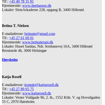
Tlf.:
+45 40 78 31 81
Hjemmeside:
www.linebassoe.dk
Lokaler: SlotsArkaderne 228, opgang B, 3400 Hillerød.
Betina T. Nielsen
E-mailadresse:
betinatn@gmail.com
Tlf.:
+45 27 61 69 01
Hjemmeside:
www.betinaterapi.dk
Lokaler: Huset Sanitas, Ndr. Jernbanevej 16A, 3400 Hillerød
Brostræde 4b, 3000 Helsingør
Hørsholm
Katja Rosell
E-mailadresse:
kontakt@katjarosell.dk
Tlf.:
+45 27 89 05 75
Hjemmeside:
www.katjarosell.dk
Lokaler: Vester Voldgade 96, 2. th., 1552 Kbh. V. og Hovedgaden
55 C, 2970 Hørsholm.