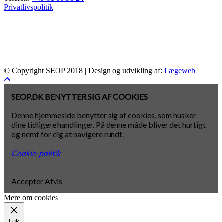
Privatlivspolitik
© Copyright SEOP 2018 | Design og udvikling af:
Lægeweb
SEOP.DK BENYTTER SIG AF COOKIES
Denne hjemmeside benytter sig af cookies, som husker
dine tidligere handlinger. På denne måde bliver det hurtigt
og nemt for dig at navigere rundt.
Cookie-politik
Accepter
Afvis
Mere om cookies
Luk