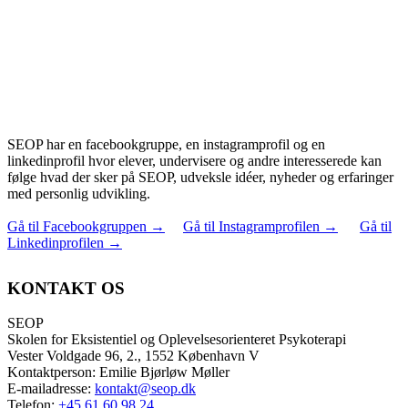
SEOP har en facebookgruppe, en instagramprofil og en
linkedinprofil hvor elever, undervisere og andre interesserede kan
følge hvad der sker på SEOP, udveksle idéer, nyheder og erfaringer
med personlig udvikling.
Gå til Facebookgruppen
→
Gå til Instagramprofilen
→
Gå til
Linkedinprofilen
→
KONTAKT OS
SEOP
Skolen for Eksistentiel og Oplevelsesorienteret Psykoterapi
Vester Voldgade 96, 2., 1552 København V
Kontaktperson: Emilie Bjørløw Møller
E-mailadresse:
kontakt@seop.dk
Telefon:
+45 61 60 98 24