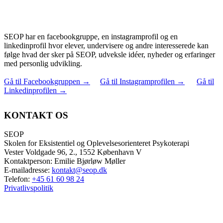
SEOP har en facebookgruppe, en instagramprofil og en
linkedinprofil hvor elever, undervisere og andre interesserede kan
følge hvad der sker på SEOP, udveksle idéer, nyheder og erfaringer
med personlig udvikling.
Gå til Facebookgruppen
→
Gå til Instagramprofilen
→
Gå til
Linkedinprofilen
→
KONTAKT OS
SEOP
Skolen for Eksistentiel og Oplevelsesorienteret Psykoterapi
Vester Voldgade 96, 2., 1552 København V
Kontaktperson: Emilie Bjørløw Møller
E-mailadresse:
kontakt@seop.dk
Telefon:
+45 61 60 98 24
Privatlivspolitik