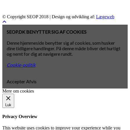
© Copyright SEOP 2018 | Design og udvikling af:
Lægeweb
SEOP.DK BENYTTER SIG AF COOKIES
Denne hjemmeside benytter sig af cookies, som husker
dine tidligere handlinger. På denne måde bliver det hurtigt
og nemt for dig at navigere rundt.
Cookie-politik
Accepter
Afvis
Mere om cookies
Luk
Privacy Overview
This website uses cookies to improve your experience while you