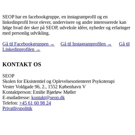
SEOP har en facebookgruppe, en instagramprofil og en
linkedinprofil hvor elever, undervisere og andre interesserede kan
følge hvad der sker på SEOP, udveksle idéer, nyheder og erfaringer
med personlig udvikling.
Gå til Facebookgruppen
→
Gå til Instagramprofilen
→
Gå til
Linkedinprofilen
→
KONTAKT OS
SEOP
Skolen for Eksistentiel og Oplevelsesorienteret Psykoterapi
Vester Voldgade 96, 2., 1552 København V
Kontaktperson: Emilie Bjørløw Møller
E-mailadresse:
kontakt@seop.dk
Telefon:
+45 61 60 98 24
Privatlivspolitik