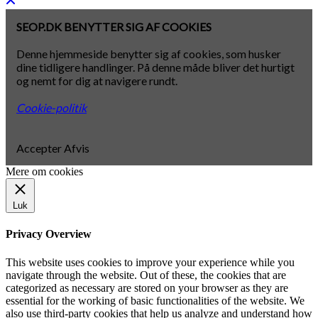
SEOP.DK BENYTTER SIG AF COOKIES
Denne hjemmeside benytter sig af cookies, som husker
dine tidligere handlinger. På denne måde bliver det hurtigt
og nemt for dig at navigere rundt.
Cookie-politik
Accepter
Afvis
Mere om cookies
Luk
Privacy Overview
This website uses cookies to improve your experience while you
navigate through the website. Out of these, the cookies that are
categorized as necessary are stored on your browser as they are
essential for the working of basic functionalities of the website. We
also use third-party cookies that help us analyze and understand how