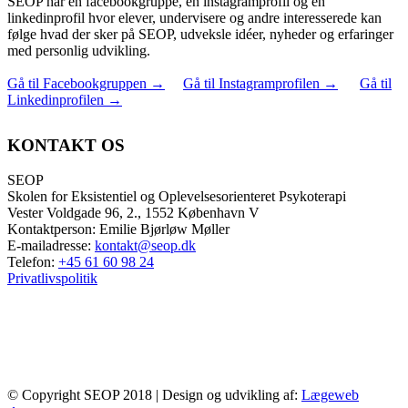
SEOP har en facebookgruppe, en instagramprofil og en
linkedinprofil hvor elever, undervisere og andre interesserede kan
følge hvad der sker på SEOP, udveksle idéer, nyheder og erfaringer
med personlig udvikling.
Gå til Facebookgruppen
→
Gå til Instagramprofilen
→
Gå til
Linkedinprofilen
→
KONTAKT OS
SEOP
Skolen for Eksistentiel og Oplevelsesorienteret Psykoterapi
Vester Voldgade 96, 2., 1552 København V
Kontaktperson: Emilie Bjørløw Møller
E-mailadresse:
kontakt@seop.dk
Telefon:
+45 61 60 98 24
Privatlivspolitik
© Copyright SEOP 2018 | Design og udvikling af:
Lægeweb