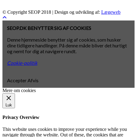
© Copyright SEOP 2018 | Design og udvikling af:
Lægeweb
SEOP.DK BENYTTER SIG AF COOKIES
Denne hjemmeside benytter sig af cookies, som husker
dine tidligere handlinger. På denne måde bliver det hurtigt
og nemt for dig at navigere rundt.
Cookie-politik
Accepter
Afvis
Mere om cookies
Luk
Privacy Overview
This website uses cookies to improve your experience while you
navigate through the website. Out of these, the cookies that are