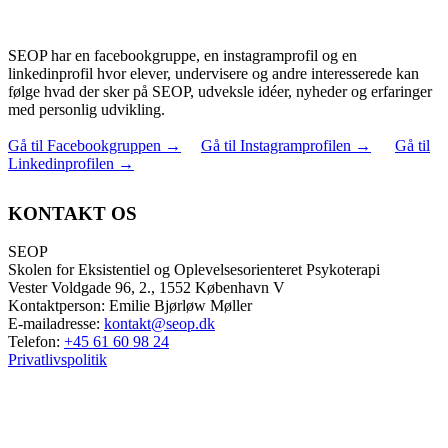
SEOP har en facebookgruppe, en instagramprofil og en
linkedinprofil hvor elever, undervisere og andre interesserede kan
følge hvad der sker på SEOP, udveksle idéer, nyheder og erfaringer
med personlig udvikling.
Gå til Facebookgruppen
→
Gå til Instagramprofilen
→
Gå til
Linkedinprofilen
→
KONTAKT OS
SEOP
Skolen for Eksistentiel og Oplevelsesorienteret Psykoterapi
Vester Voldgade 96, 2., 1552 København V
Kontaktperson: Emilie Bjørløw Møller
E-mailadresse:
kontakt@seop.dk
Telefon:
+45 61 60 98 24
Privatlivspolitik