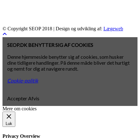
© Copyright SEOP 2018 | Design og udvikling af:
Lægeweb
SEOP.DK BENYTTER SIG AF COOKIES
Denne hjemmeside benytter sig af cookies, som husker
dine tidligere handlinger. På denne måde bliver det hurtigt
og nemt for dig at navigere rundt.
Cookie-politik
Accepter
Afvis
Mere om cookies
Luk
Privacy Overview