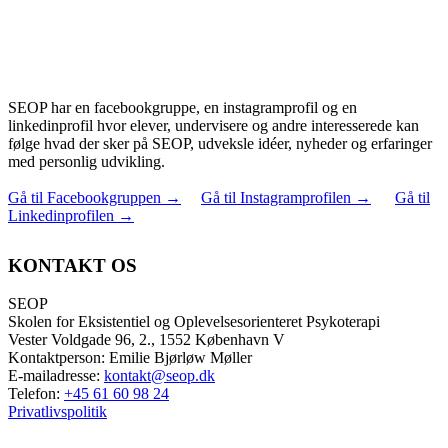
SEOP har en facebookgruppe, en instagramprofil og en
linkedinprofil hvor elever, undervisere og andre interesserede kan
følge hvad der sker på SEOP, udveksle idéer, nyheder og erfaringer
med personlig udvikling.
Gå til Facebookgruppen
→
Gå til Instagramprofilen
→
Gå til
Linkedinprofilen
→
KONTAKT OS
SEOP
Skolen for Eksistentiel og Oplevelsesorienteret Psykoterapi
Vester Voldgade 96, 2., 1552 København V
Kontaktperson: Emilie Bjørløw Møller
E-mailadresse:
kontakt@seop.dk
Telefon:
+45 61 60 98 24
Privatlivspolitik