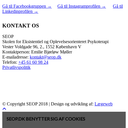
Gå til Facebookgruppen
→
Gå til Instagramprofilen
→
Gå til
Linkedinprofilen
→
KONTAKT OS
SEOP
Skolen for Eksistentiel og Oplevelsesorienteret Psykoterapi
Vester Voldgade 96, 2., 1552 København V
Kontaktperson: Emilie Bjørløw Møller
E-mailadresse:
kontakt@seop.dk
Telefon:
+45 61 60 98 24
Privatlivspolitik
© Copyright SEOP 2018 | Design og udvikling af:
Lægeweb
SEOP.DK BENYTTER SIG AF COOKIES