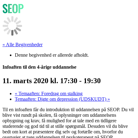
« Alle Begivenheder
Denne begivenhed er allerede afholdt.
Infoaften til den 4-årige uddannelse
11. marts 2020 kl. 17:30
-
19:30
«
Temaaften: Foredrag om stalking
Temaaften: Digte om depression (UDSKUDT)
»
Til en infoaften får du introduktion til uddannelsen på SEOP. Du vil
blive vist rundt på skolen, få oplysninger om uddannelsens
opbygning og krav, få mulighed for at tale med en tidligere
studerende og god tid til at stille spørgsmål. Desuden vil du blive
bedt om kort at præsentere dig selv og fortælle om, hvorfor du
overvejer at tage uddannelsen til psykoterapeut på SEOP.