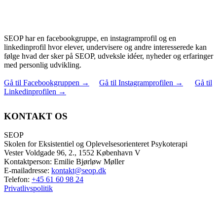
SEOP har en facebookgruppe, en instagramprofil og en
linkedinprofil hvor elever, undervisere og andre interesserede kan
følge hvad der sker på SEOP, udveksle idéer, nyheder og erfaringer
med personlig udvikling.
Gå til Facebookgruppen
→
Gå til Instagramprofilen
→
Gå til
Linkedinprofilen
→
KONTAKT OS
SEOP
Skolen for Eksistentiel og Oplevelsesorienteret Psykoterapi
Vester Voldgade 96, 2., 1552 København V
Kontaktperson: Emilie Bjørløw Møller
E-mailadresse:
kontakt@seop.dk
Telefon:
+45 61 60 98 24
Privatlivspolitik