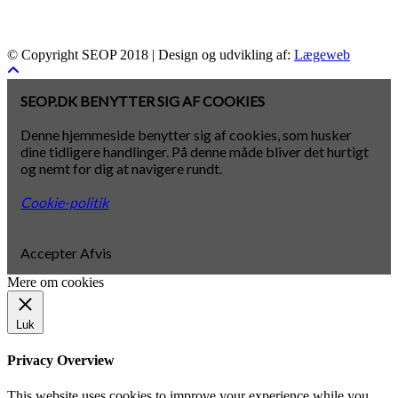
© Copyright SEOP 2018 | Design og udvikling af:
Lægeweb
SEOP.DK BENYTTER SIG AF COOKIES
Denne hjemmeside benytter sig af cookies, som husker
dine tidligere handlinger. På denne måde bliver det hurtigt
og nemt for dig at navigere rundt.
Cookie-politik
Accepter
Afvis
Mere om cookies
Luk
Privacy Overview
This website uses cookies to improve your experience while you