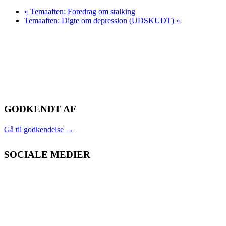
«
Temaaften: Foredrag om stalking
Temaaften: Digte om depression (UDSKUDT)
»
GODKENDT AF
Gå til godkendelse
→
SOCIALE MEDIER