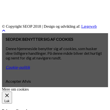
© Copyright SEOP 2018 | Design og udvikling af:
Lægeweb
SEOP.DK BENYTTER SIG AF COOKIES
Denne hjemmeside benytter sig af cookies, som husker
dine tidligere handlinger. På denne måde bliver det hurtigt
og nemt for dig at navigere rundt.
Cookie-politik
Accepter
Afvis
Mere om cookies
Luk