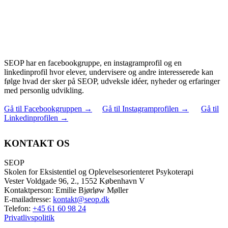
SEOP har en facebookgruppe, en instagramprofil og en
linkedinprofil hvor elever, undervisere og andre interesserede kan
følge hvad der sker på SEOP, udveksle idéer, nyheder og erfaringer
med personlig udvikling.
Gå til Facebookgruppen
→
Gå til Instagramprofilen
→
Gå til
Linkedinprofilen
→
KONTAKT OS
SEOP
Skolen for Eksistentiel og Oplevelsesorienteret Psykoterapi
Vester Voldgade 96, 2., 1552 København V
Kontaktperson: Emilie Bjørløw Møller
E-mailadresse:
kontakt@seop.dk
Telefon:
+45 61 60 98 24
Privatlivspolitik