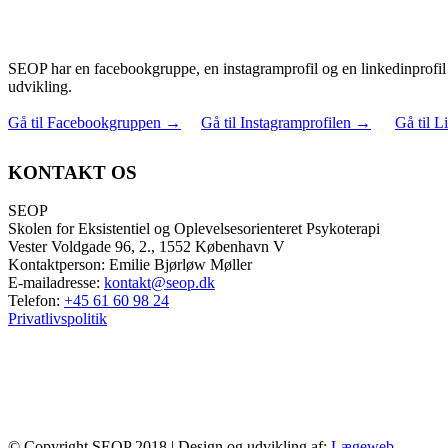
SEOP har en facebookgruppe, en instagramprofil og en linkedinprofil 
udvikling.
Gå til Facebookgruppen
→
Gå til Instagramprofilen
→
Gå til L
KONTAKT OS
SEOP
Skolen for Eksistentiel og Oplevelsesorienteret Psykoterapi
Vester Voldgade 96, 2., 1552 København V
Kontaktperson: Emilie Bjørløw Møller
E-mailadresse:
kontakt@seop.dk
Telefon:
+45 61 60 98 24
Privatlivspolitik
© Copyright SEOP 2018 | Design og udvikling af:
Lægeweb