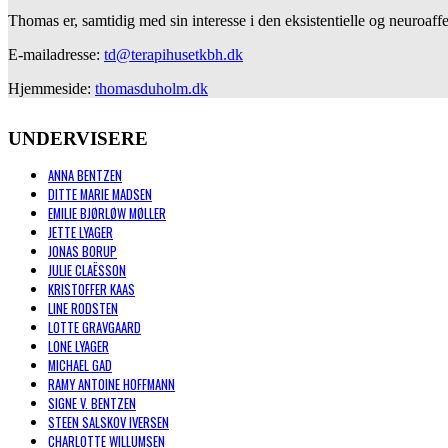
Thomas er, samtidig med sin interesse i den eksistentielle og neuroa
E-mailadresse:
td@terapihusetkbh.dk
Hjemmeside:
thomasduholm.dk
UNDERVISERE
ANNA BENTZEN
DITTE MARIE MADSEN
EMILIE BJØRLØW MØLLER
JETTE LYAGER
JONAS BORUP
JULIE CLAËSSON
KRISTOFFER KAAS
LINE RODSTEN
LOTTE GRAVGAARD
LONE LYAGER
MICHAEL GAD
RAMY ANTOINE HOFFMANN
SIGNE V. BENTZEN
STEEN SALSKOV IVERSEN
CHARLOTTE WILLUMSEN