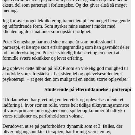
ekstra del som parterapi i forlængelse. Og det giver altså så meget
mening.
Jeg for øvet noget teknikker og trænet terapi i en meget bevægende
og udfordrende form. Som styrker mine sanser i mødet med
klienten og de situationer som opstår i forløbet.
Peter Kongshaug har med sine mange år som professionel i
parterapi, et kæmpe stort erfaringsgrundlag som han gavmildt deler
ud i undervisningen. Peter er virkelig fokuseret og en ener i at
formidle svære teknikker og levet erfaring.
Jeg oplever dette tilbud på SEOP som en virkelig god mulighed til
at udvide vores forståelse af eksistentiel og oplevelsesorienteret
psykoterapi, – at gøre den om muligt til en endnu større oplevelse.”
Studerende på efteruddannelse i parterapi
“Uddannelsen har givet mig en teoretisk og oplevelsesorienteret
indføring i, hvor stor en rolle, vores helt tidlige tilknytningsmønstre
til vores primære omsorgspersoner, spiller og kommer til udtryk i
vores relationer og parforhold som voksne.
Derudover, at se på parforholdets dynamik som et 3. fælles, der
bliver udgangspunktet i terapien, har for mig været en ny,