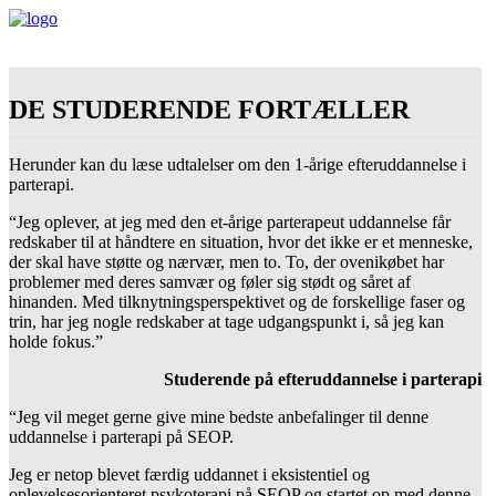
DE STUDERENDE FORTÆLLER
Herunder kan du læse udtalelser om den 1-årige efteruddannelse i
parterapi.
“Jeg oplever, at jeg med den et-årige parterapeut uddannelse får
redskaber til at håndtere en situation, hvor det ikke er et menneske,
der skal have støtte og nærvær, men to. To, der ovenikøbet har
problemer med deres samvær og føler sig stødt og såret af
hinanden. Med tilknytningsperspektivet og de forskellige faser og
trin, har jeg nogle redskaber at tage udgangspunkt i, så jeg kan
holde fokus.”
Studerende på efteruddannelse i parterapi
“Jeg vil meget gerne give mine bedste anbefalinger til denne
uddannelse i parterapi på SEOP.
Jeg er netop blevet færdig uddannet i eksistentiel og
oplevelsesorienteret psykoterapi på SEOP og startet op med denne