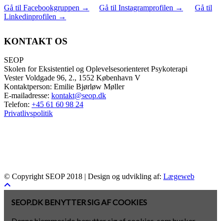
Gå til Facebookgruppen
→
Gå til Instagramprofilen
→
Gå til
Linkedinprofilen
→
KONTAKT OS
SEOP
Skolen for Eksistentiel og Oplevelsesorienteret Psykoterapi
Vester Voldgade 96, 2., 1552 København V
Kontaktperson: Emilie Bjørløw Møller
E-mailadresse:
kontakt@seop.dk
Telefon:
+45 61 60 98 24
Privatlivspolitik
© Copyright SEOP 2018 | Design og udvikling af:
Lægeweb
SEOP.DK BENYTTER SIG AF COOKIES
Denne hjemmeside benytter sig af cookies, som husker