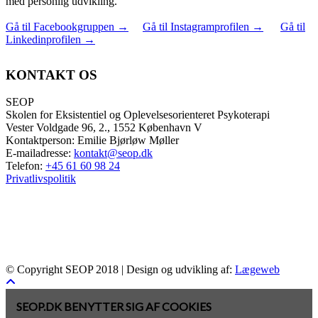
med personlig udvikling.
Gå til Facebookgruppen
→
Gå til Instagramprofilen
→
Gå til
Linkedinprofilen
→
KONTAKT OS
SEOP
Skolen for Eksistentiel og Oplevelsesorienteret Psykoterapi
Vester Voldgade 96, 2., 1552 København V
Kontaktperson: Emilie Bjørløw Møller
E-mailadresse:
kontakt@seop.dk
Telefon:
+45 61 60 98 24
Privatlivspolitik
© Copyright SEOP 2018 | Design og udvikling af:
Lægeweb
SEOP.DK BENYTTER SIG AF COOKIES