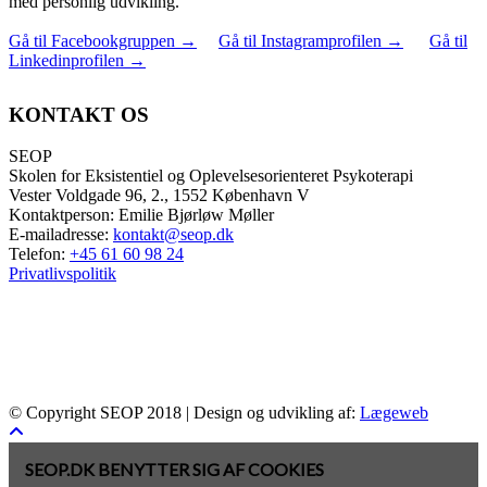
med personlig udvikling.
Gå til Facebookgruppen
→
Gå til Instagramprofilen
→
Gå til
Linkedinprofilen
→
KONTAKT OS
SEOP
Skolen for Eksistentiel og Oplevelsesorienteret Psykoterapi
Vester Voldgade 96, 2., 1552 København V
Kontaktperson: Emilie Bjørløw Møller
E-mailadresse:
kontakt@seop.dk
Telefon:
+45 61 60 98 24
Privatlivspolitik
© Copyright SEOP 2018 | Design og udvikling af:
Lægeweb
SEOP.DK BENYTTER SIG AF COOKIES