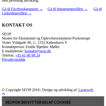
med personlig udvikling.
Gå til Facebookgruppen
→
Gå til Instagramprofilen
→
Gå til
Linkedinprofilen
→
KONTAKT OS
SEOP
Skolen for Eksistentiel og Oplevelsesorienteret Psykoterapi
Vester Voldgade 96, 2., 1552 København V
Kontaktperson: Emilie Bjørløw Møller
E-mailadresse:
kontakt@seop.dk
Telefon:
+45 61 60 98 24
Privatlivspolitik
© Copyright SEOP 2018 | Design og udvikling af:
Lægeweb
SEOP.DK BENYTTER SIG AF COOKIES