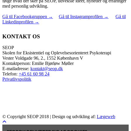
følge hvad der sker på SEOP, udveksle idéer, nyheder og erfaringer
med personlig udvikling.
Gå til Facebookgruppen
→
Gå til Instagramprofilen
→
Gå til
Linkedinprofilen
→
KONTAKT OS
SEOP
Skolen for Eksistentiel og Oplevelsesorienteret Psykoterapi
Vester Voldgade 96, 2., 1552 København V
Kontaktperson: Emilie Bjørløw Møller
E-mailadresse:
kontakt@seop.dk
Telefon:
+45 61 60 98 24
Privatlivspolitik
© Copyright SEOP 2018 | Design og udvikling af:
Lægeweb