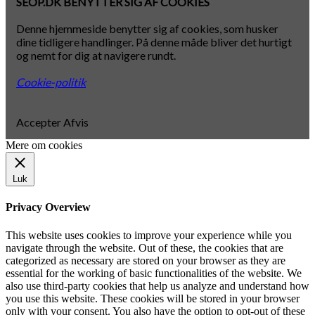
SEOP.DK BENYTTER SIG AF COOKIES
Denne hjemmeside benytter sig af cookies, som husker
dine tidligere handlinger. På denne måde bliver det hurtigt
og nemt for dig at navigere rundt.
Cookie-politik
Accepter
Afvis
Mere om cookies
Luk
Privacy Overview
This website uses cookies to improve your experience while you
navigate through the website. Out of these, the cookies that are
categorized as necessary are stored on your browser as they are
essential for the working of basic functionalities of the website. We
also use third-party cookies that help us analyze and understand how
you use this website. These cookies will be stored in your browser
only with your consent. You also have the option to opt-out of these