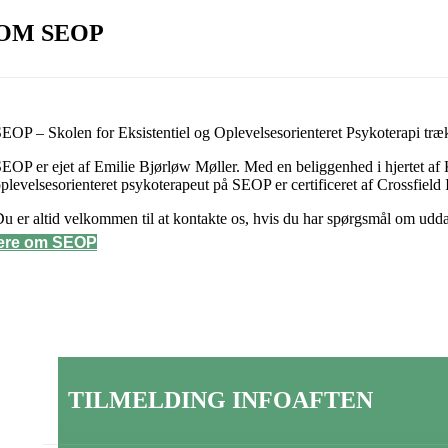
OM SEOP
EOP – Skolen for Eksistentiel og Oplevelsesorienteret Psykoterapi træ
EOP er ejet af Emilie Bjørløw Møller. Med en beliggenhed i hjertet af
plevelsesorienteret psykoterapeut på SEOP er certificeret af Crossfield
u er altid velkommen til at kontakte os, hvis du har spørgsmål om uddann
ere om SEOP
æste infoaften afholdes d. 18/1 kl.17:30 – 19:30, og du kan tilmelde di
TILMELDING INFOAFTEN