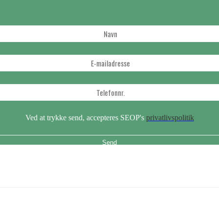
Ved at trykke send, accepteres SEOP's
privatlivspolitik