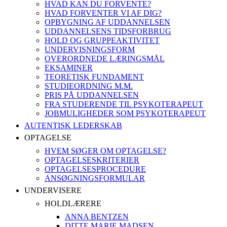
HVAD KAN DU FORVENTE?
HVAD FORVENTER VI AF DIG?
OPBYGNING AF UDDANNELSEN
UDDANNELSENS TIDSFORBRUG
HOLD OG GRUPPEAKTIVITET
UNDERVISNINGSFORM
OVERORDNEDE LÆRINGSMÅL
EKSAMINER
TEORETISK FUNDAMENT
STUDIEORDNING M.M.
PRIS PÅ UDDANNELSEN
FRA STUDERENDE TIL PSYKOTERAPEUT
JOBMULIGHEDER SOM PSYKOTERAPEUT
AUTENTISK LEDERSKAB
OPTAGELSE
HVEM SØGER OM OPTAGELSE?
OPTAGELSESKRITERIER
OPTAGELSESPROCEDURE
ANSØGNINGSFORMULAR
UNDERVISERE
HOLDLÆRERE
ANNA BENTZEN
DITTE MARIE MADSEN