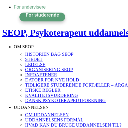
For undervisere
For studerende
SEOP, Psykoterapeut uddannel
OM SEOP
HISTORIEN BAG SEOP
STEDET
LEDELSE
ORGANISERING SEOP
INFOAFTENER
DATOER FOR NYE HOLD
TIDLIGERE STUDERENDE FORTÆLLER – ÅRGA
ETISKE REGLER
KVALITETSVURDERING
DANSK PSYKOTERAPEUTFORENING
UDDANNELSEN
OM UDDANNELSEN
UDDANNELSENS FORMÅL
HVAD KAN DU BRUGE UDDANNELSEN TIL?