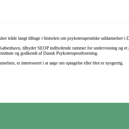
kker tråde langt tilbage i historien om psykoterapeutiske uddannelser 
 København, tilbyder SEOP indbydende rammer for undervisning og et go
 Institute og godkendt af Dansk Psykoterapeutforening.
elsen, er interesseret i at søge om optagelse eller blot er nysgerrig.
g her: