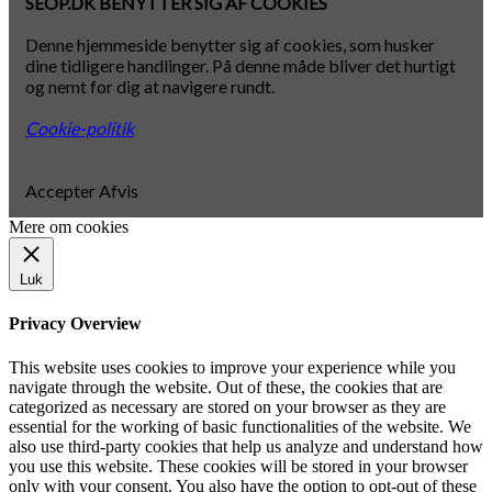
SEOP.DK BENYTTER SIG AF COOKIES
Denne hjemmeside benytter sig af cookies, som husker
dine tidligere handlinger. På denne måde bliver det hurtigt
og nemt for dig at navigere rundt.
Cookie-politik
Accepter
Afvis
Mere om cookies
Luk
Privacy Overview
This website uses cookies to improve your experience while you
navigate through the website. Out of these, the cookies that are
categorized as necessary are stored on your browser as they are
essential for the working of basic functionalities of the website. We
also use third-party cookies that help us analyze and understand how
you use this website. These cookies will be stored in your browser
only with your consent. You also have the option to opt-out of these