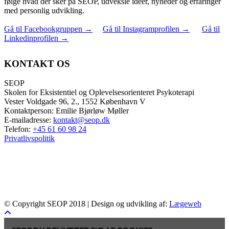
følge hvad der sker på SEOP, udveksle idéer, nyheder og erfaringer
med personlig udvikling.
Gå til Facebookgruppen
→
Gå til Instagramprofilen
→
Gå til
Linkedinprofilen
→
KONTAKT OS
SEOP
Skolen for Eksistentiel og Oplevelsesorienteret Psykoterapi
Vester Voldgade 96, 2., 1552 København V
Kontaktperson: Emilie Bjørløw Møller
E-mailadresse:
kontakt@seop.dk
Telefon:
+45 61 60 98 24
Privatlivspolitik
© Copyright SEOP 2018 | Design og udvikling af:
Lægeweb