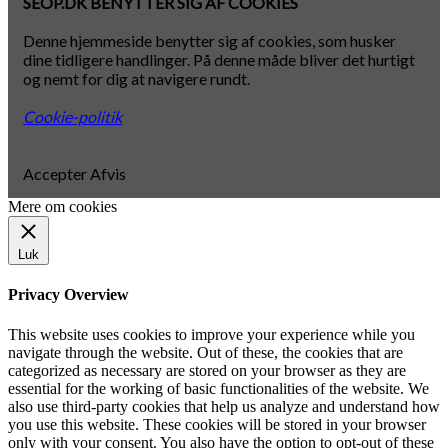
SEOP.DK BENYTTER SIG AF COOKIES
Denne hjemmeside benytter sig af cookies, som husker
dine tidligere handlinger. På denne måde bliver det hurtigt
og nemt for dig at navigere rundt.
Cookie-politik
Accepter
Afvis
Mere om cookies
Luk
Privacy Overview
This website uses cookies to improve your experience while you
navigate through the website. Out of these, the cookies that are
categorized as necessary are stored on your browser as they are
essential for the working of basic functionalities of the website. We
also use third-party cookies that help us analyze and understand how
you use this website. These cookies will be stored in your browser
only with your consent. You also have the option to opt-out of these