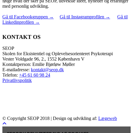
følge hvad der sker på SEOP, udveksle idéer, nyheder og erfaringer
med personlig udvikling.
Gå til Facebookgruppen
→
Gå til Instagramprofilen
→
Gå til
Linkedinprofilen
→
KONTAKT OS
SEOP
Skolen for Eksistentiel og Oplevelsesorienteret Psykoterapi
Vester Voldgade 96, 2., 1552 København V
Kontaktperson: Emilie Bjørløw Møller
E-mailadresse:
kontakt@seop.dk
Telefon:
+45 61 60 98 24
Privatlivspolitik
© Copyright SEOP 2018 | Design og udvikling af:
Lægeweb