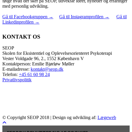
følge hvad der sker på SEOP, udveksle idéer, nyheder og erfaringer
med personlig udvikling.
Gå til Facebookgruppen
→
Gå til Instagramprofilen
→
Gå til
Linkedinprofilen
→
KONTAKT OS
SEOP
Skolen for Eksistentiel og Oplevelsesorienteret Psykoterapi
Vester Voldgade 96, 2., 1552 København V
Kontaktperson: Emilie Bjørløw Møller
E-mailadresse:
kontakt@seop.dk
Telefon:
+45 61 60 98 24
Privatlivspolitik
© Copyright SEOP 2018 | Design og udvikling af:
Lægeweb