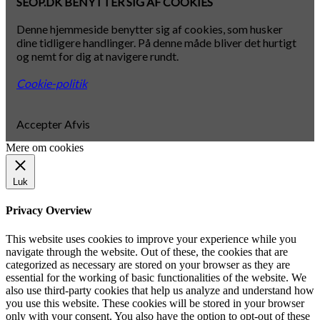
SEOP.DK BENYTTER SIG AF COOKIES
Denne hjemmeside benytter sig af cookies, som husker
dine tidligere handlinger. På denne måde bliver det hurtigt
og nemt for dig at navigere rundt.
Cookie-politik
Accepter
Afvis
Mere om cookies
Luk
Privacy Overview
This website uses cookies to improve your experience while you
navigate through the website. Out of these, the cookies that are
categorized as necessary are stored on your browser as they are
essential for the working of basic functionalities of the website. We
also use third-party cookies that help us analyze and understand how
you use this website. These cookies will be stored in your browser
only with your consent. You also have the option to opt-out of these